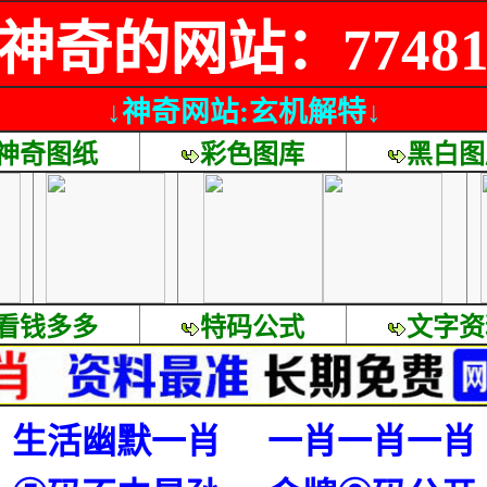
神奇的网站：77481.
↓神奇网站:玄机解特↓
神奇图纸
彩色图库
黑白图
看钱多多
特码公式
文字资
生活幽默一肖
一肖一肖一肖