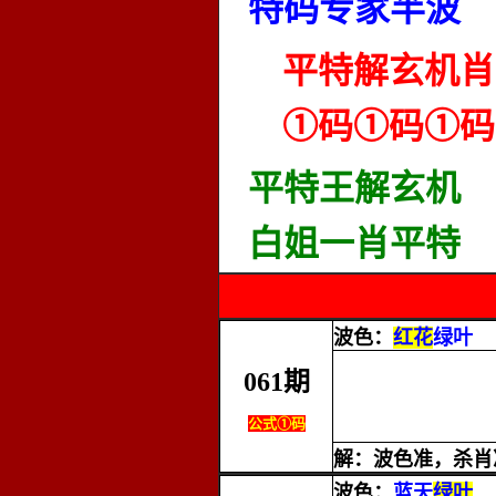
特码专家半波
平特解玄机肖
①码①码①码
平特王解玄机
白姐一肖平特
波色：
红花
绿叶
061期
公式①码
解：波色准，杀肖
波色：
蓝天
绿叶