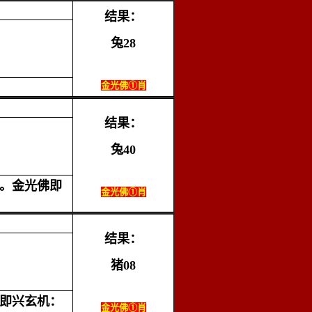
结果：
兔28
金光佛①肖
结果：
兔40
兔。金光佛即
金光佛①肖
结果：
猪08
佛即兴玄机：
金光佛①肖