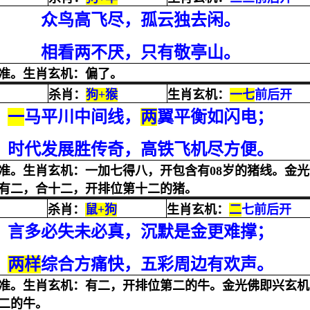
众鸟高飞尽，孤云独去闲。
相看两不厌，只有敬亭山。
准。生肖玄机：偏了。
杀肖：
狗+猴
生肖玄机：
一七
前后开
一
马平川中间线，
两
翼平衡如闪电；
时代发展胜传奇，高铁飞机尽方便。
准。生肖玄机：一加七得八，开包含有08岁的猪线。金
有二，合十二，开排位第十二的猪。
杀肖：
鼠+狗
生肖玄机：
二
七前后开
言多必失未必真，沉默是金更难撑；
两样
综合方痛快，五彩周边有欢声。
准。生肖玄机：有二，开排位第二的牛。金光佛即兴玄机
二的牛。