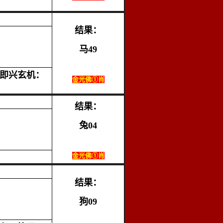
结果：
马49
即兴玄机：
金光佛①肖
结果：
兔04
金光佛①肖
结果：
狗09