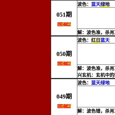
波色：
蓝天
绿地
051期
公式①码
解：波色准，杀肖
波色：
红日
蓝天
050期
公式①码
解：波色准，杀肖
兴玄机：玄机中的
波色：
蓝天绿地
049期
公式①码
解：波色错，杀肖