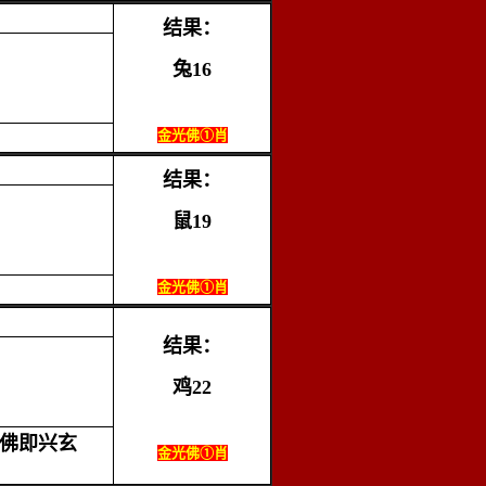
结果：
兔16
金光佛①肖
结果：
鼠19
金光佛①肖
结果：
鸡22
光佛即兴玄
金光佛①肖